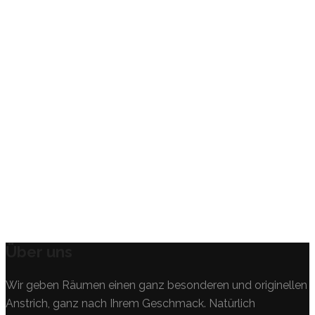
Close
Full
Keyboard Shortcuts
Dismiss
S
Slideshow
M
Maximize
Previous
Next
esc
Close
Über uns
Wir geben Räumen einen ganz besonderen und originellen
Anstrich, ganz nach Ihrem Geschmack. Natürlich